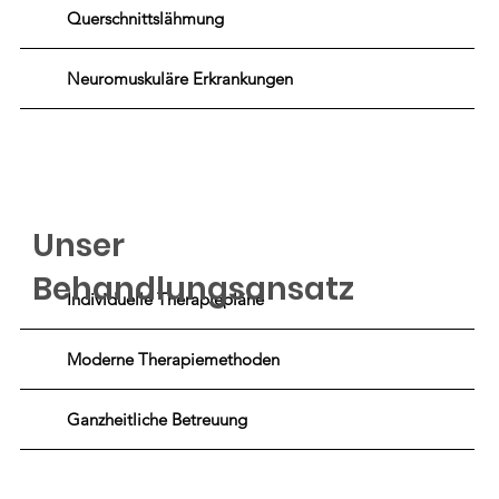
Querschnittslähmung
Neuromuskuläre Erkrankungen
Unser
Behandlungsansatz
Individuelle Therapiepläne
Moderne Therapiemethoden
Ganzheitliche Betreuung